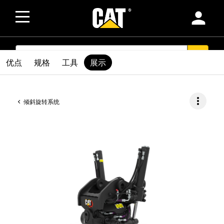
person
SEARCH
search
优点
规格
工具
展示
more_vert
倾斜旋转系统