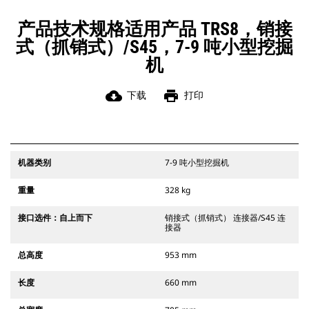
产品技术规格适用产品 TRS8，销接
式（抓销式）/S45，7-9 吨小型挖掘
机
cloud_download
print
下载
打印
机器类别
7-9 吨小型挖掘机
重量
328 kg
接口选件：自上而下
销接式（抓销式） 连接器/S45 连
接器
总高度
953 mm
长度
660 mm