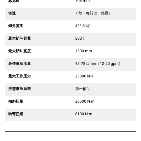
总宽度
705 mm
转速
7 秒（每转动一整圈）
倾角范围
40° 左/右
最大铲斗容量
500 l
最大铲斗宽度
1500 mm
最佳液压流量
45-75 L/min（12-20 gpm）
最大工作压力
25000 kPa
所需液压系统
第一辅助
倾斜扭矩
26500 N·m
转弯扭矩
6100 N·m