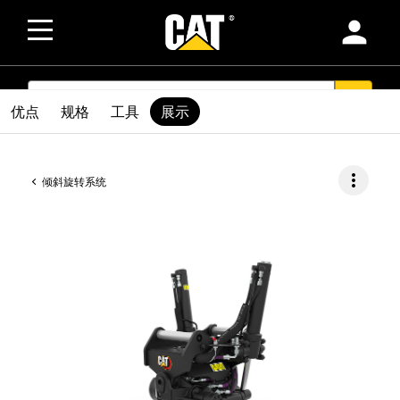
person
SEARCH
search
优点
规格
工具
展示
more_vert
倾斜旋转系统