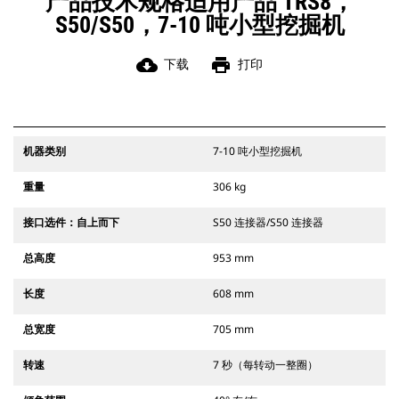
产品技术规格适用产品 TRS8，
S50/S50，7-10 吨小型挖掘机
cloud_download
print
下载
打印
机器类别
7-10 吨小型挖掘机
重量
306 kg
接口选件：自上而下
S50 连接器/S50 连接器
总高度
953 mm
长度
608 mm
总宽度
705 mm
转速
7 秒（每转动一整圈）