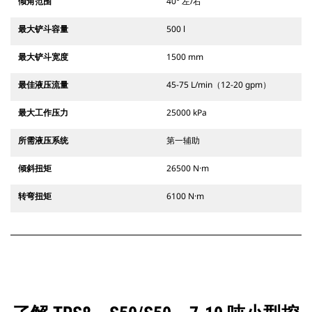
倾角范围
40° 左/右
最大铲斗容量
500 l
最大铲斗宽度
1500 mm
最佳液压流量
45-75 L/min（12-20 gpm）
最大工作压力
25000 kPa
所需液压系统
第一辅助
倾斜扭矩
26500 N·m
转弯扭矩
6100 N·m