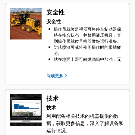
安全性
安全性
操作员就位监视器可将停车制动器保
持在接合状态，并禁用液压机具，直
到操作员就位且机器做好运行准备。
防眩喷漆可减轻夜间操作时的眼睛疲
劳。
站在地面上即可向燃油箱中加油，无
需爬上机器。
合理布置的走道和扶手可确保在进出
阅读更多
机器时始终保持三点接触。
使用 LED 照明套件，在日落后工作时
可提高夜间能见度。
速度感应转向系统可随着行驶速度的
技术
提高而降低转向灵敏度，从而增强操
技术
作员的信心和控制力。
当转向压力下降时，标准辅助转向系
利用配备相关技术的机器提供的数
统的电动液压泵会自动接合，确保操
据，获取更多信息，深入了解设备和
作员能够安全地将机器停下。
运行情况。
液压锁定装置可禁用所有机具功能，