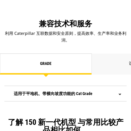
避和两个传感器，简化了无立柱升
级。此功能使得操作员可以手动控制
刮土板的一端，由系统控制另一端。
工装预留选项（ARO）提供了预留传
兼容技术和服务
感器位置的回转装置安装支架，用于
利用 Caterpillar 互联数据和安全原则，提高效率、生产率和业务利
更快地安装售后工装机具。
润。
GRADE
适用于平地机、带横向坡度功能的 Cat Grade
了解 150 新一代机型 与常用比较产
品相比如何。