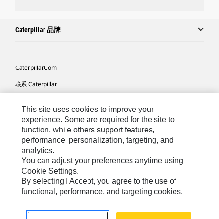
Caterpillar 品牌
Caterpillar.com
联系 Caterpillar
我的营销首选项
This site uses cookies to improve your
站点地图
experience. Some are required for the site to
function, while others support features,
Cookie Settings
performance, personalization, targeting, and
法律
analytics.
You can adjust your preferences anytime using
隐私
Cookie Settings.
查看免责声明
By selecting I Accept, you agree to the use of
functional, performance, and targeting cookies.
Africa, Middle East ‧ Chinese
© 2026 Caterpillar. 保留所有权利