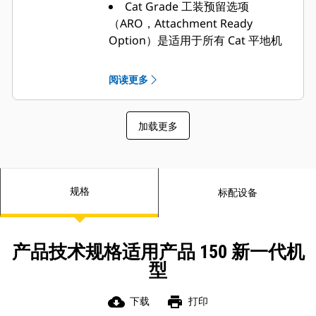
Cat Grade 工装预留选项
但仍可提供机器转向控制。这个功能
在公路行驶时特别有用。
（ARO，Attachment Ready
制动器位于每个双轮组车轮上，以消
Option）是适用于所有 Cat 平地机
除动力传动系的制动负载。冗余制动
技术的基础模块。
系统利用蓄能器，在机器发生故障时
Cat VisionLink 为所有资产提供
实现停车。
阅读更多
可作为操作依据的数据见解，不受设
多孔式钢制双轮组通道和方便的扶手
为上下机器和围绕机器移动提供了一
备机群规模或设备制造商限制。* 从
个坚固的平台。
桌面或移动设备查看设备数据，以最
加载更多
标准回转盘驱动装置滑动离合器可在
大限度延长正常运行时间并优化资
铲刀遇到不可移动物体时，有效保护
产。仪表板可提供工时、英里数、位
标准牵引杆、回转盘和刮土板免受冲
置、怠速时间、燃油利用率等信息。
击载荷，并有助于在牵引力不足时避
免突发方向变化。选装铲刀提升蓄能
做出明智的决策，以降低成本、简化
规格
标配设备
器允许铲刀垂直移动，有助于吸收冲
保养工作以及提高作业现场的安全
击载荷。这一可选功能可减少磨损和
性。
冲击负荷，从而提高操作员的安全
Cat Inspect 是一款移动应用程
性。
产品技术规格适用产品 150 新一代机
序，可帮助您轻松执行数字化预防性
型
维护（PM，Preventative
Maintenance）检查、检查和日常绕
cloud_download
print
下载
打印
机导览。检查功能可以轻松地与