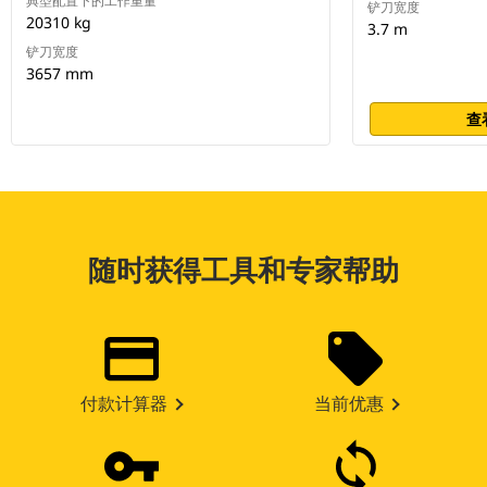
典型配置下的工作重量
铲刀宽度
20310 kg
3.7 m
铲刀宽度
3657 mm
查
随时获得工具和专家帮助
付款计算器
当前优惠