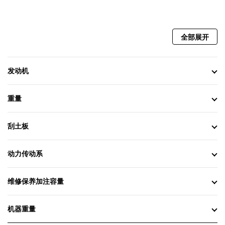
VisionLink 等其他 Cat 数据系统集
成，以便您可以密切关注自己的设备
机群。
全部展开
远程故障排除是一个移动应用程
序，您的 Cat 代理商可以使用它对连
接的机器进行远程诊断测试，以帮助
发动机
确保快速解决问题并减少停机时间。
带有平地机 3D 系统的 Cat Grade
重量
也称为“无立柱技术”，是机器中集成
的坡度控制系统，可帮助您以更高精
刮土板
度、更快速度完成坡度作业，提高工
作效率和生产率。自动铲刀控制可减
少操作员的输入和完成任务的作业趟
动力传动系
数，为您节省时间和成本。电子栅栏
在出厂时经过全面校准。
维修保养加注容量
横向坡度助手现在包括位置感应
换档油缸（PSC，Position Sensing
机器重量
Shift Cylinder）、电子栅栏铲刀规