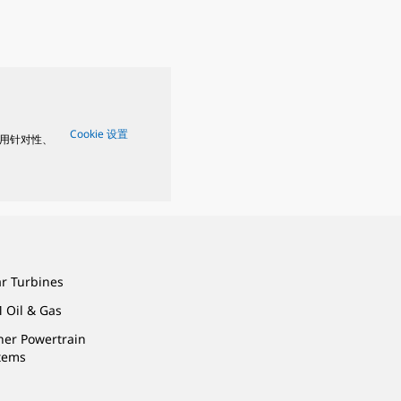
Cookie 设置
用针对性、
ar Turbines
 Oil & Gas
ner Powertrain
tems