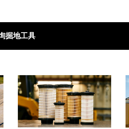
垂询掘地工具