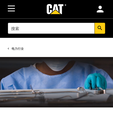
person
SEARCH
search
电力行业