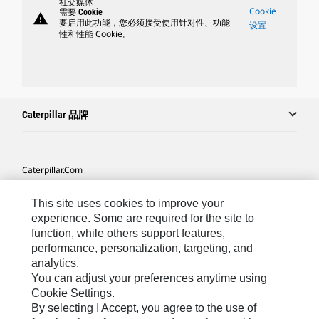
社交媒体
Cookie
需要 Cookie
warning
要启用此功能，您必须接受使用针对性、功能
设置
性和性能 Cookie。
Caterpillar 品牌
Caterpillar.com
联系 Caterpillar
This site uses cookies to improve your
我的营销首选项
experience. Some are required for the site to
function, while others support features,
站点地图
performance, personalization, targeting, and
analytics.
Cookie Settings
You can adjust your preferences anytime using
法律
Cookie Settings.
By selecting I Accept, you agree to the use of
隐私