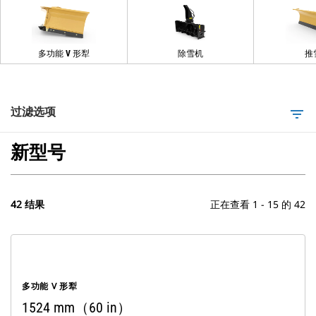
多功能 V 形犁
除雪机
推
过滤选项
filter_list
新型号
42 结果
正在查看 1 - 15 的 42
多功能 V 形犁
1524 mm（60 in）