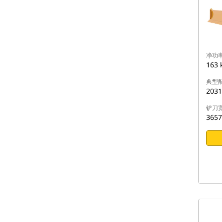
净功率 
163 
典型
2031
铲刀
365