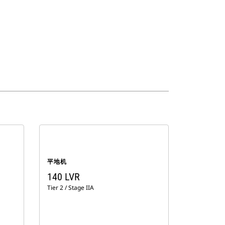
平地机
140 LVR
Tier 2 / Stage IIA