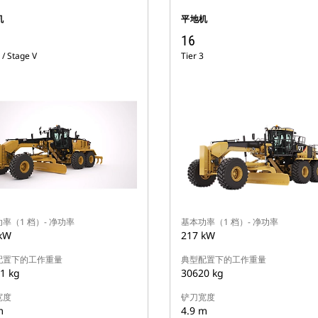
机
平地机
16
 / Stage V
Tier 3
率（1 档）- 净功率
基本功率（1 档）- 净功率
kW
217 kW
配置下的工作重量
典型配置下的工作重量
1 kg
30620 kg
宽度
铲刀宽度
m
4.9 m