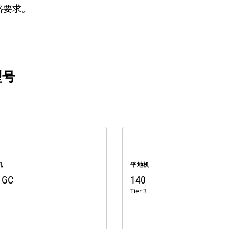
格要求。
型号
机
平地机
 GC
140
Tier 3