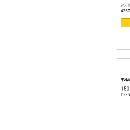
铲刀
426
平地
15
Tier 3