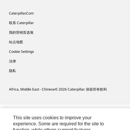
Caterpillar.com
联系 Caterpillar
我的营销首选项
站点地图
Cookie Settings
法律
隐私
Africa, Middle East ‧ Chinese
© 2026 Caterpillar. 保留所有权利
This site uses cookies to improve your
experience. Some are required for the site to
function, while others support features,