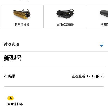
斜角清扫器
集料式清扫器
实用
过滤选项
filter_list
新型号
23 结果
正在查看 1 - 15 的 23
新
斜角清扫器