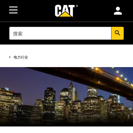
person
SEARCH
search
电力行业