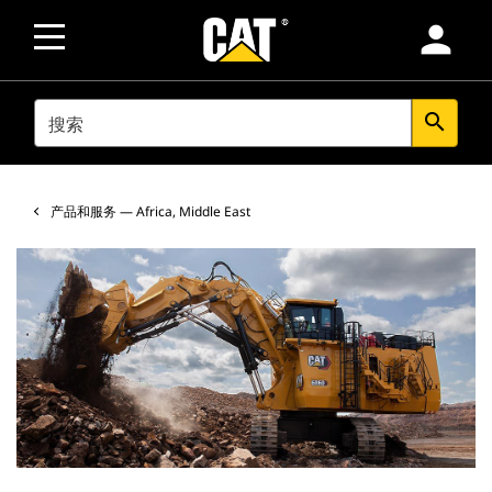
person
SEARCH
search
产品和服务 — Africa, Middle East