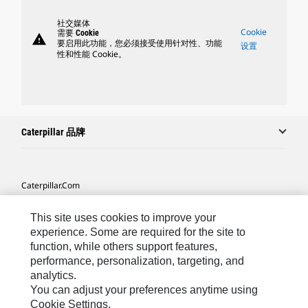
社交媒体
Cookie
需要 Cookie
warning
要启用此功能，您必须接受使用针对性、功能
设置
性和性能 Cookie。
Caterpillar 品牌
Caterpillar.com
联系 Caterpillar
This site uses cookies to improve your
我的营销首选项
experience. Some are required for the site to
function, while others support features,
站点地图
performance, personalization, targeting, and
analytics.
Cookie Settings
You can adjust your preferences anytime using
法律
Cookie Settings.