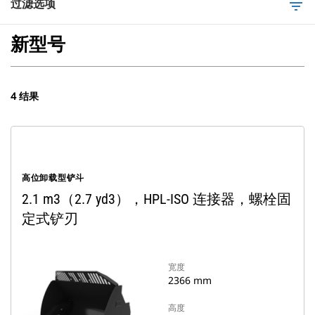
过滤选项
filter_list
新型号
4 结果
高位卸载型铲斗
2.1 m3（2.7 yd3），HPL-ISO 连接器，螺栓固
定式铲刃
宽度
2366 mm
高度