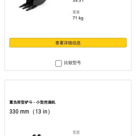
59.5 l
重量
71 kg
查看详细信息
比较型号
重负荷型铲斗 - 小型挖掘机
330 mm（13 in）
宽度