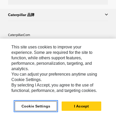
Caterpillar 品牌
Caterpillar.com
联系 Caterpillar
This site uses cookies to improve your
我的营销首选项
experience. Some are required for the site to
function, while others support features,
站点地图
performance, personalization, targeting, and
analytics.
Cookie Settings
You can adjust your preferences anytime using
法律
Cookie Settings.
By selecting I Accept, you agree to the use of
隐私
functional, performance, and targeting cookies.
Africa, Middle East ‧ Chinese
© 2026 Caterpillar. 保留所有权利
Cookie Settings
I Accept