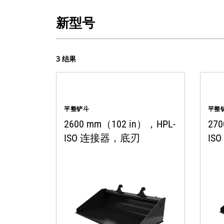
新型号
3 结果
平整铲斗
平整
2600 mm（102 in），HPL-
27
ISO 连接器，底刃
IS