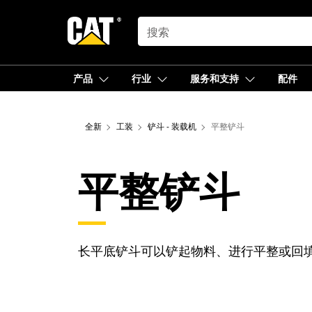
SEARCH
产品
行业
服务和支持
配件
全新
工装
铲斗 - 装载机
平整铲斗
平整铲斗
长平底铲斗可以铲起物料、进行平整或回