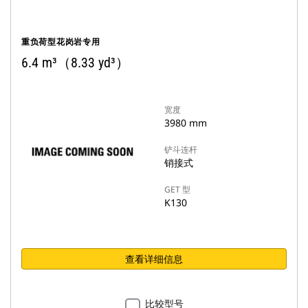
重负荷型花岗岩专用
6.4 m³（8.33 yd³）
宽度
3980 mm
铲斗连杆
销接式
GET 型
K130
查看详细信息
比较型号