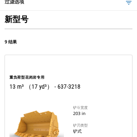
过滤选项
filter_list
新型号
9 结果
重负荷型花岗岩专用
13 m³ （17 yd³） - 637-3218
铲斗宽度
203 in
铲刃类型
铲式