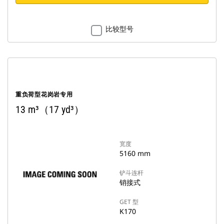
比较型号
重负荷型花岗岩专用
13 m³（17 yd³）
宽度
5160 mm
铲斗连杆
销接式
GET 型
K170