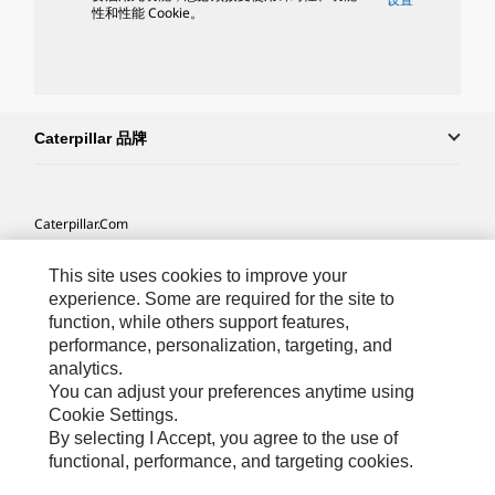
性和性能 Cookie。
Caterpillar 品牌
Caterpillar.com
联系 Caterpillar
This site uses cookies to improve your
我的营销首选项
experience. Some are required for the site to
function, while others support features,
站点地图
performance, personalization, targeting, and
analytics.
Cookie Settings
You can adjust your preferences anytime using
法律
Cookie Settings.
By selecting I Accept, you agree to the use of
隐私
functional, performance, and targeting cookies.