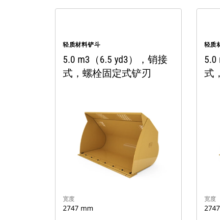
轻质材料铲斗
轻质
5.0 m3（6.5 yd3），销接
5.
式，螺栓固定式铲刃
式
宽度
宽度
2747 mm
274