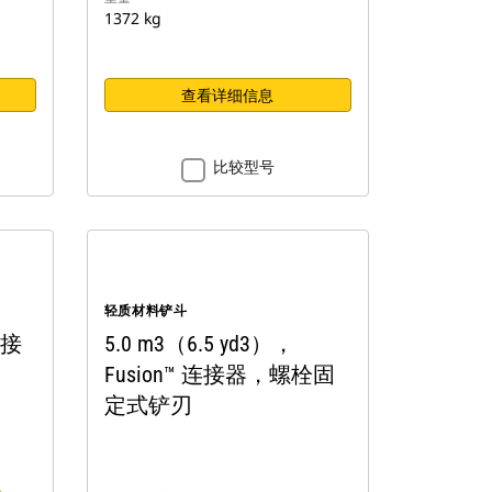
1372 kg
查看详细信息
比较型号
轻质材料铲斗
销接
5.0 m3（6.5 yd3），
Fusion™ 连接器，螺栓固
定式铲刃