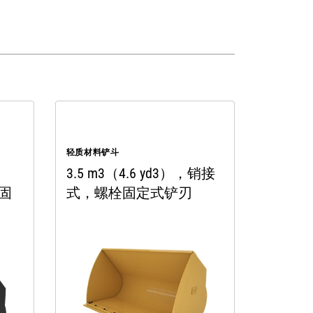
轻质材料铲斗
3.5 m3（4.6 yd3），销接
栓固
式，螺栓固定式铲刃