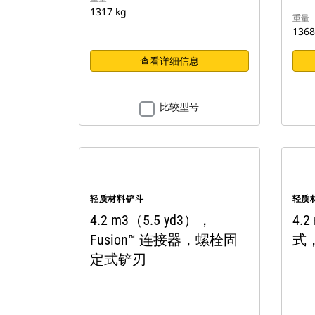
1317 kg
重量
1368
查看详细信息
比较型号
轻质材料铲斗
轻质
4.2 m3（5.5 yd3），
4.
Fusion™ 连接器，螺栓固
式
定式铲刃