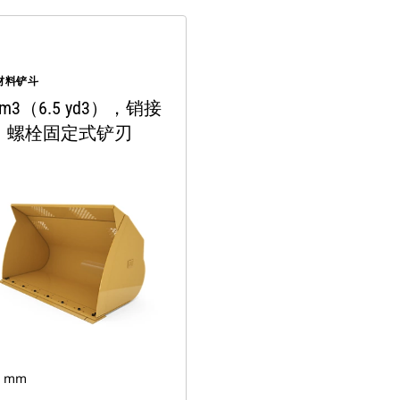
材料铲斗
0 m3（6.5 yd3），销接
，螺栓固定式铲刃
7 mm