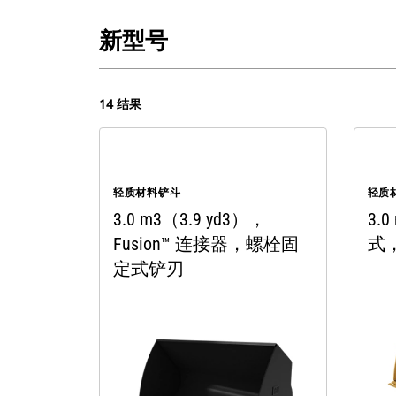
新型号
14 结果
轻质材料铲斗
轻质
3.0 m3（3.9 yd3），
3.
Fusion™ 连接器，螺栓固
式
定式铲刃