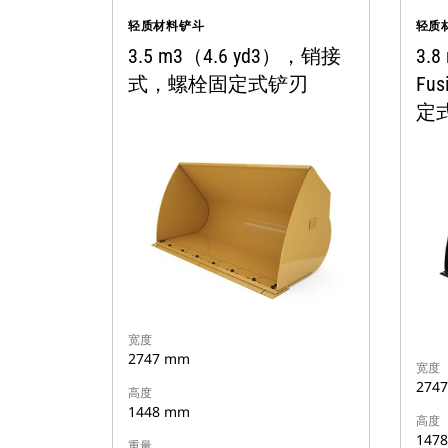
轻质材料铲斗
轻质
3.5 m3（4.6 yd3），销接
3.8
式，螺栓固定式铲刃
Fu
定
宽度
2747 mm
宽度
274
高度
1448 mm
高度
147
重量