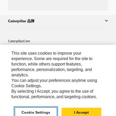
Caterpillar 品牌
Caterpillar.com
联系 Caterpillar
This site uses cookies to improve your
我的营销首选项
experience. Some are required for the site to
function, while others support features,
站点地图
performance, personalization, targeting, and
analytics.
Cookie Settings
You can adjust your preferences anytime using
法律
Cookie Settings.
By selecting I Accept, you agree to the use of
隐私
functional, performance, and targeting cookies.
Africa, Middle East ‧ Chinese
© 2026 Caterpillar. 保留所有权利
Cookie Settings
I Accept