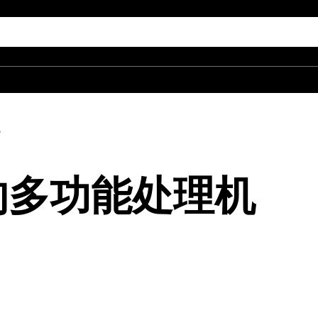
机
的多功能处理机
。