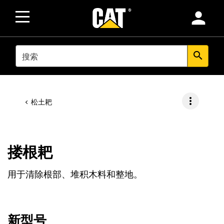
person
SEARCH
search
more_vert
松土耙
搂根耙
用于清除根部、堆积木料和整地。
新型号