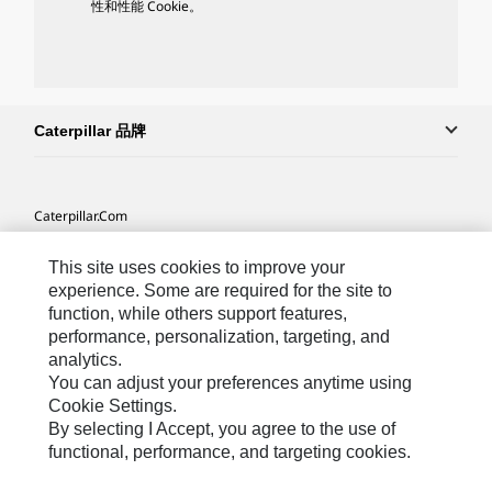
性和性能 Cookie。
Caterpillar 品牌
Caterpillar.com
联系 Caterpillar
This site uses cookies to improve your
我的营销首选项
experience. Some are required for the site to
function, while others support features,
站点地图
performance, personalization, targeting, and
analytics.
Cookie Settings
You can adjust your preferences anytime using
法律
Cookie Settings.
By selecting I Accept, you agree to the use of
隐私
functional, performance, and targeting cookies.