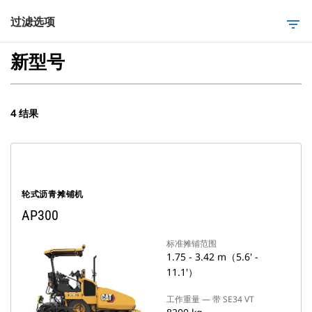
过滤选项
filter_list
新型号
4 结果
轮式沥青摊铺机
AP300
标准摊铺范围
1.75 - 3.42 m（5.6' -
11.1'）
工作重量 — 带 SE34 VT