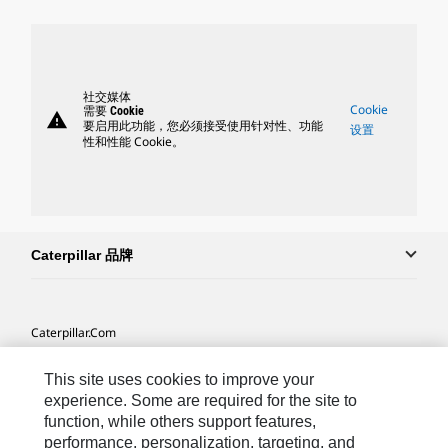
社交媒体
Cookie
需要 Cookie
warning
要启用此功能，您必须接受使用针对性、功能
设置
性和性能 Cookie。
Caterpillar 品牌
Caterpillar.com
联系 Caterpillar
This site uses cookies to improve your
我的营销首选项
experience. Some are required for the site to
function, while others support features,
站点地图
performance, personalization, targeting, and