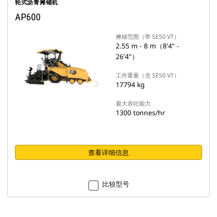
轮式沥青摊铺机
AP600
摊铺范围（带 SE50 VT）
2.55 m - 8 m（8'4" -
26'4"）
工作重量（含 SE50 VT）
17794 kg
最大吞吐能力
1300 tonnes/hr
查看详细信息
比较型号