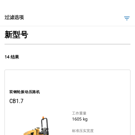
过滤选项
filter_list
新型号
14 结果
双钢轮振动压路机
CB1.7
工作重量
1605 kg
标准压实宽度