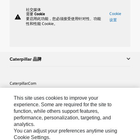
社交媒体
Cookie
需要 Cookie
warning
要启用此功能，您必须接受使用针对性、功能
设置
性和性能 Cookie。
Caterpillar 品牌
Caterpillar.com
联系 Caterpillar
This site uses cookies to improve your
我的营销首选项
experience. Some are required for the site to
function, while others support features,
站点地图
performance, personalization, targeting, and
analytics.
Cookie Settings
You can adjust your preferences anytime using
法律
Cookie Settings.