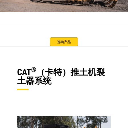
选购产品
®
CAT
（卡特）推土机裂
土器系统