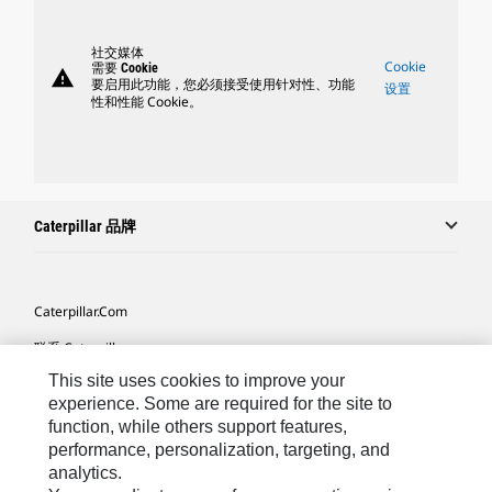
社交媒体
Cookie
需要 Cookie
warning
要启用此功能，您必须接受使用针对性、功能
设置
性和性能 Cookie。
Caterpillar 品牌
Caterpillar.com
联系 Caterpillar
This site uses cookies to improve your
我的营销首选项
experience. Some are required for the site to
站点地图
function, while others support features,
performance, personalization, targeting, and
Cookie Settings
analytics.