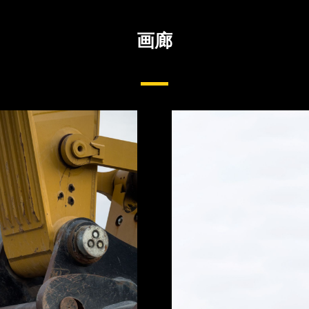
画廊
挖掘机铲尖和齿座系统