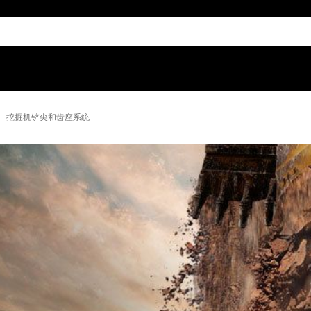
挖掘机铲尖和齿座系统