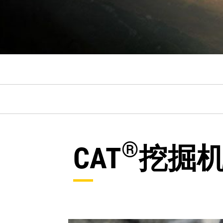
®
CAT
挖掘