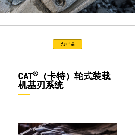
选购产品
®
CAT
（卡特）轮式装载
机基刃系统