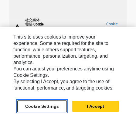
社交媒体
Cookie
需要 Cookie
warning
要启用此功能，您必须接受使用针对性、功能
设置
性和性能 Cookie。
This site uses cookies to improve your
experience. Some are required for the site to
function, while others support features,
performance, personalization, targeting, and
analytics.
Caterpillar 品牌
You can adjust your preferences anytime using
Cookie Settings.
By selecting I Accept, you agree to the use of
functional, performance, and targeting cookies.
Caterpillar.com
联系 Caterpillar
Cookie Settings
I Accept
我的营销首选项
站点地图
Cookie Settings