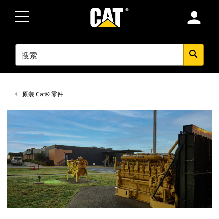
person
SEARCH
search
原装 Cat® 零件