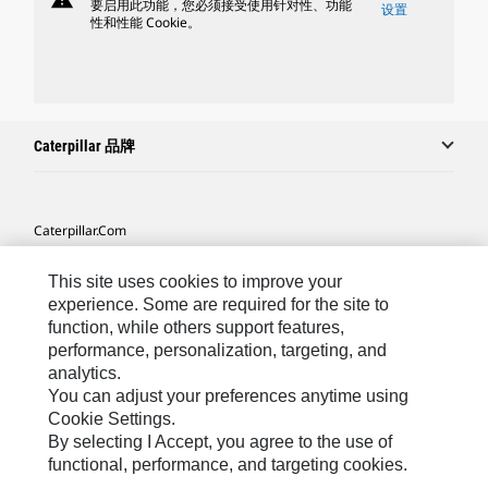
要启用此功能，您必须接受使用针对性、功能
设置
性和性能 Cookie。
Caterpillar 品牌
Caterpillar.com
联系 Caterpillar
This site uses cookies to improve your
我的营销首选项
experience. Some are required for the site to
function, while others support features,
站点地图
performance, personalization, targeting, and
analytics.
Cookie Settings
You can adjust your preferences anytime using
法律
Cookie Settings.
By selecting I Accept, you agree to the use of
隐私
functional, performance, and targeting cookies.