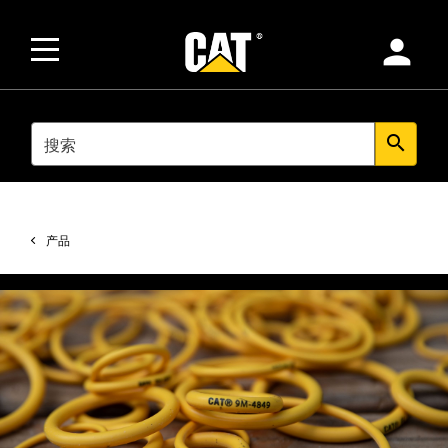
person
SEARCH
search
产品