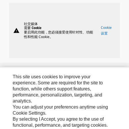
社交媒体
Cookie
需要 Cookie
warning
要启用此功能，您必须接受使用针对性、功能
设置
性和性能 Cookie。
Caterpillar 品牌
This site uses cookies to improve your
experience. Some are required for the site to
function, while others support features,
Caterpillar.com
performance, personalization, targeting, and
analytics.
联系 Caterpillar
You can adjust your preferences anytime using
我的营销首选项
Cookie Settings.
By selecting I Accept, you agree to the use of
站点地图
functional, performance, and targeting cookies.