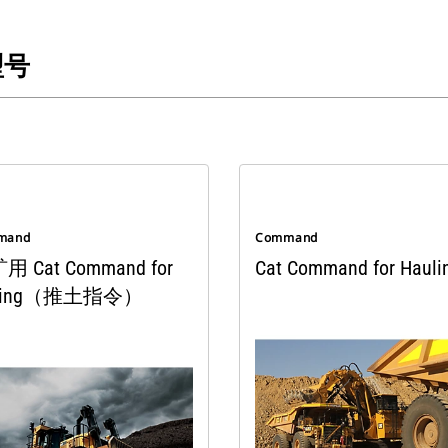
型号
mand
Command
 Cat Command for
Cat Command for Hauli
zing（推土指令）