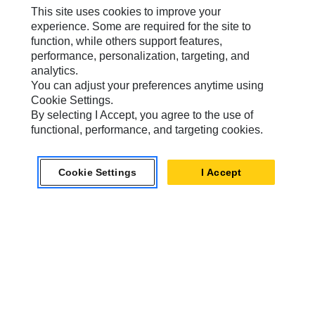
Cookie
需要 Cookie
warning
This site uses cookies to improve your
要启用此功能，您必须接受使用针对性、功能
设置
性和性能 Cookie。
experience. Some are required for the site to
function, while others support features,
performance, personalization, targeting, and
analytics.
You can adjust your preferences anytime using
Cookie Settings.
Caterpillar 品牌
By selecting I Accept, you agree to the use of
functional, performance, and targeting cookies.
Caterpillar.com
Cookie Settings
I Accept
联系 Caterpillar
我的营销首选项
站点地图
Cookie Settings
法律
隐私