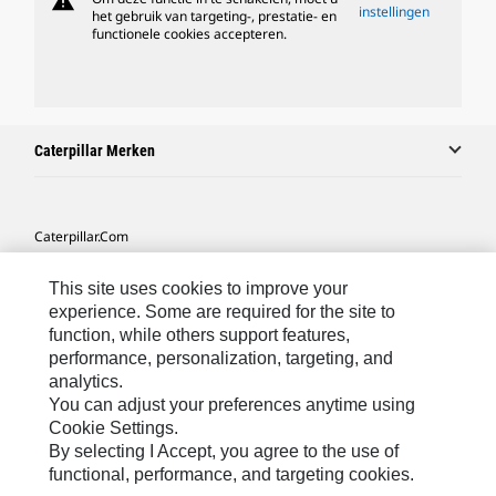
warning
instellingen
het gebruik van targeting-, prestatie- en
functionele cookies accepteren.
Caterpillar Merken
Caterpillar.com
Contact Caterpillar
This site uses cookies to improve your
Mijn Marketingvoorkeuren
experience. Some are required for the site to
function, while others support features,
Site Map
performance, personalization, targeting, and
analytics.
Cookie Settings
You can adjust your preferences anytime using
Legal
Cookie Settings.
By selecting I Accept, you agree to the use of
Privacy
functional, performance, and targeting cookies.