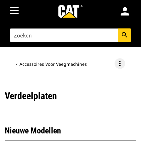
person
SEARCH
search
more_vert
Accessoires Voor Veegmachines
Verdeelplaten
Nieuwe Modellen