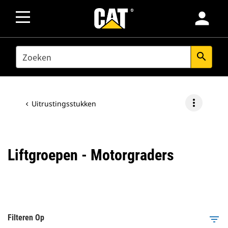
person
SEARCH
search
more_vert
Uitrustingsstukken
Liftgroepen - Motorgraders
Filteren Op
filter_list