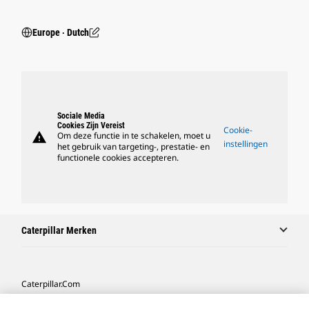
Europe ‧ Dutch
Sociale Media
Cookies Zijn Vereist
Cookie-
warning
Om deze functie in te schakelen, moet u
instellingen
het gebruik van targeting-, prestatie- en
functionele cookies accepteren.
Caterpillar Merken
Caterpillar.com
Contact Caterpillar