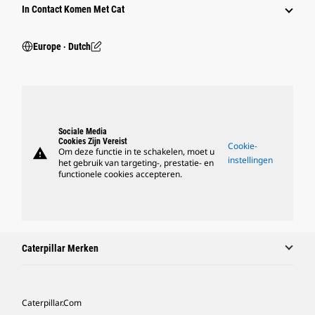
In Contact Komen Met Cat
Europe ‧ Dutch
Sociale Media
Cookies Zijn Vereist
Cookie-
warning
Om deze functie in te schakelen, moet u
instellingen
het gebruik van targeting-, prestatie- en
functionele cookies accepteren.
Caterpillar Merken
Caterpillar.com