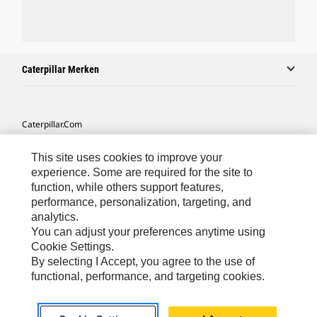
Caterpillar Merken
Caterpillar.com
Contact Caterpillar
This site uses cookies to improve your
Mijn Marketingvoorkeuren
experience. Some are required for the site to
function, while others support features,
Site Map
performance, personalization, targeting, and
analytics.
Cookie Settings
You can adjust your preferences anytime using
Legal
Cookie Settings.
By selecting I Accept, you agree to the use of
Privacy
functional, performance, and targeting cookies.
Europe-Dutch
© 2026 Caterpillar. Alle rechten voorbehouden.