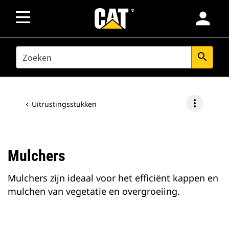
person
SEARCH
search
more_vert
Uitrustingsstukken
Mulchers
Mulchers zijn ideaal voor het efficiënt kappen en
mulchen van vegetatie en overgroeiing.