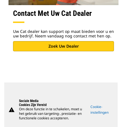
Contact Met Uw Cat Dealer
Uw Cat dealer kan support op maat bieden voor u en
uw bedrijf. Neem vandaag nog contact met hen op.
Zoek Uw Dealer
Sociale Media
Cookies Zijn Vereist
Cookie-
warning
Om deze functie in te schakelen, moet u
instellingen
het gebruik van targeting-, prestatie- en
functionele cookies accepteren.