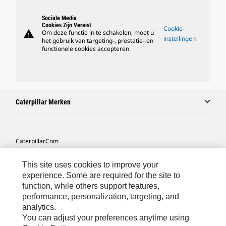
Sociale Media
Cookies Zijn Vereist
Cookie-
warning
Om deze functie in te schakelen, moet u
instellingen
het gebruik van targeting-, prestatie- en
functionele cookies accepteren.
Caterpillar Merken
Caterpillar.com
Contact Caterpillar
This site uses cookies to improve your
Mijn Marketingvoorkeuren
experience. Some are required for the site to
function, while others support features,
Site Map
performance, personalization, targeting, and
analytics.
Cookie Settings
You can adjust your preferences anytime using
Legal