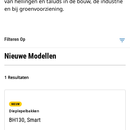
van hellingen en taluds in de bouw, de industrie
en bij groenvoorziening.
Filteren Op
filter_list
Nieuwe Modellen
1 Resultaten
NIEUW
Dieplepelbakken
BH130, Smart