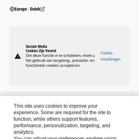
Europe ‧ Dutch
Sociale Media
Cookies Zijn Vereist
Cookie-
warning
Om deze functie in te schakelen, moet u
instellingen
het gebruik van targeting-, prestatie- en
functionele cookies accepteren.
Caterpillar Merken
This site uses cookies to improve your
experience. Some are required for the site to
function, while others support features,
Caterpillar.com
performance, personalization, targeting, and
analytics.
Contact Caterpillar
You can adjust your preferences anytime using