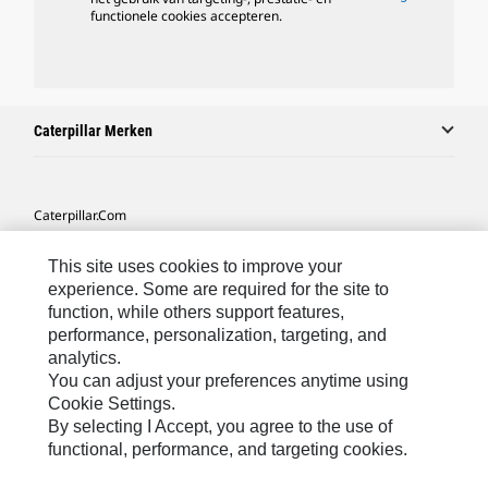
functionele cookies accepteren.
Caterpillar Merken
Caterpillar.com
Contact Caterpillar
This site uses cookies to improve your
Mijn Marketingvoorkeuren
experience. Some are required for the site to
function, while others support features,
Site Map
performance, personalization, targeting, and
analytics.
Cookie Settings
You can adjust your preferences anytime using
Legal
Cookie Settings.
By selecting I Accept, you agree to the use of
Privacy
functional, performance, and targeting cookies.