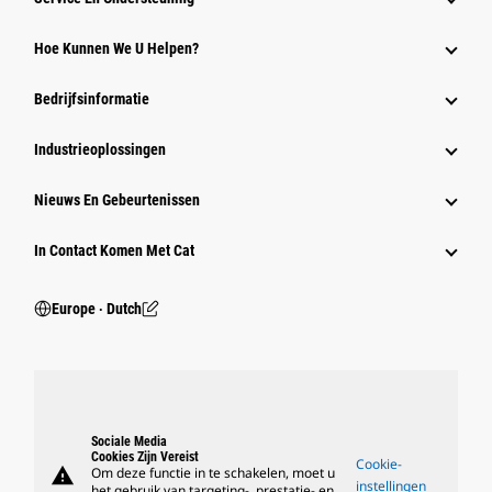
Hoe Kunnen We U Helpen?
Bedrijfsinformatie
Industrieoplossingen
Nieuws En Gebeurtenissen
In Contact Komen Met Cat
Europe ‧ Dutch
Sociale Media
Cookies Zijn Vereist
Cookie-
warning
Om deze functie in te schakelen, moet u
instellingen
het gebruik van targeting-, prestatie- en