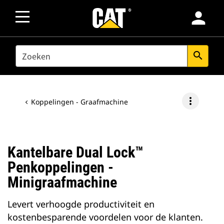
person
SEARCH
search
more_vert
Koppelingen - Graafmachine
Kantelbare Dual Lock™
Penkoppelingen -
Minigraafmachine
Levert verhoogde productiviteit en
kostenbesparende voordelen voor de klanten.