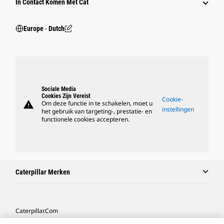
In Contact Komen Met Cat
Europe ‧ Dutch
Sociale Media
Cookies Zijn Vereist
Cookie-
warning
Om deze functie in te schakelen, moet u
instellingen
het gebruik van targeting-, prestatie- en
functionele cookies accepteren.
Caterpillar Merken
Caterpillar.com