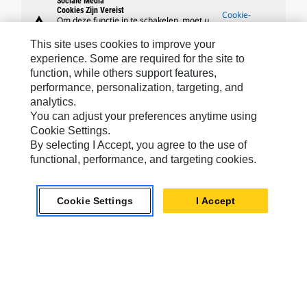
Sociale Media
Cookies Zijn Vereist
Cookie-
warning
Om deze functie in te schakelen, moet u
instellingen
het gebruik van targeting-, prestatie- en
functionele cookies accepteren.
This site uses cookies to improve your
experience. Some are required for the site to
function, while others support features,
performance, personalization, targeting, and
analytics.
Caterpillar Merken
You can adjust your preferences anytime using
Cookie Settings.
By selecting I Accept, you agree to the use of
functional, performance, and targeting cookies.
Caterpillar.com
Contact Caterpillar
Cookie Settings
I Accept
Mijn Marketingvoorkeuren
Site Map
Cookie Settings
Legal
Privacy