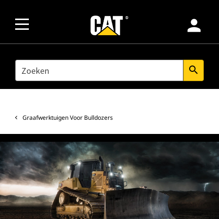
person
SEARCH
search
Graafwerktuigen Voor Bulldozers