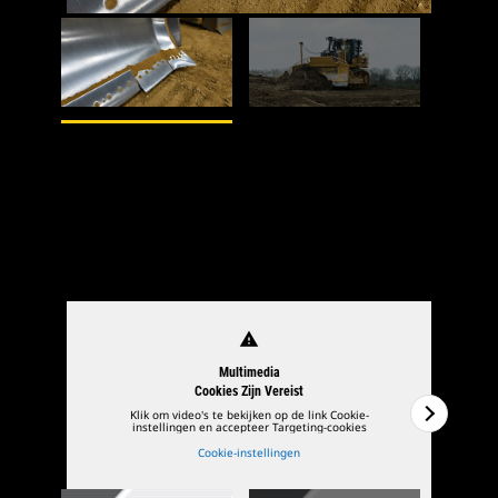
1
van
2
2
va
Dozer BUcket
warning
Multimedia
Cookies Zijn Vereist
Klik om video's te bekijken op de link Cookie-
instellingen en accepteer Targeting-cookies
Cookie-instellingen