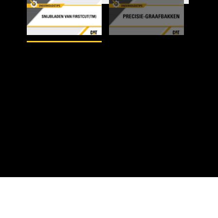
1
van
2
2
va