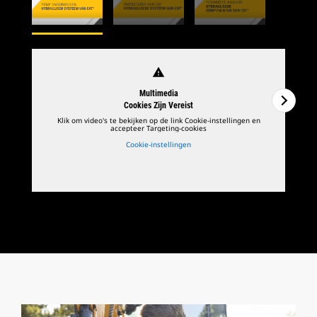
warning
Multimedia
Cookies Zijn Vereist
Klik om video's te bekijken op de link Cookie-instellingen en
accepteer Targeting-cookies
Cookie-instellingen
1
van
3
2
v