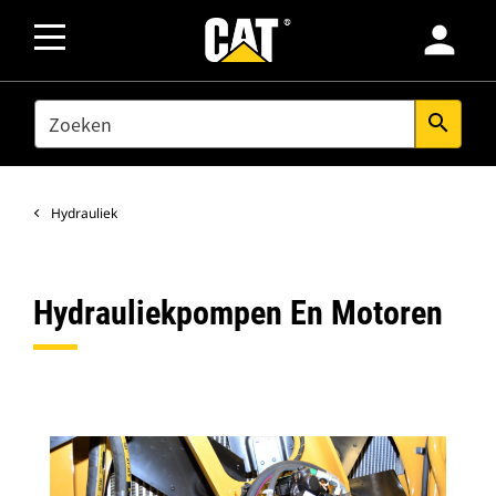
person
SEARCH
search
Hydrauliek
Hydrauliekpompen En Motoren