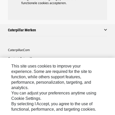
functionele cookies accepteren.
Caterpillar Merken
Caterpillar.com
Contact Caterpillar
This site uses cookies to improve your
Mijn Marketingvoorkeuren
experience. Some are required for the site to
Site Map
function, while others support features,
performance, personalization, targeting, and
Cookie Settings
analytics.
Legal
You can adjust your preferences anytime using
Cookie Settings.
Privacy
By selecting I Accept, you agree to the use of
functional, performance, and targeting cookies.