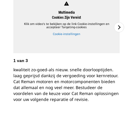
warning
Multimedia
Cookies Zijn Vereist
Klik om video's te bekijken op de link Cookie-instellingen en
accepteer Targeting-cookies
Cookie-instellingen
1
van
3
2
v
kwaliteit zo-goed-als nieuw. snelle doorlooptijden.
Als
laag geprijsd dankzij de vergoeding voor kernretour.
op 
Cat Reman motoren en motorcomponenten bieden
zul
dat allemaal en nog veel meer. Bestudeer de
mot
voordelen van de keuze voor Cat Reman oplossingen
inj
voor uw volgende reparatie of revisie.
zoa
voo
Bov
nie
Cat
eng