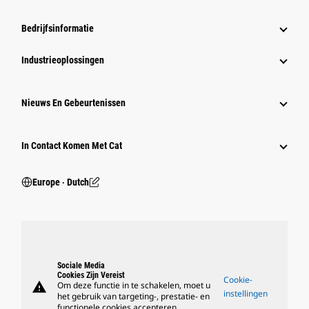
Bedrijfsinformatie
Industrieoplossingen
Nieuws En Gebeurtenissen
In Contact Komen Met Cat
Europe ‧ Dutch
Sociale Media
Cookies Zijn Vereist
Cookie-
warning
Om deze functie in te schakelen, moet u
instellingen
het gebruik van targeting-, prestatie- en
functionele cookies accepteren.