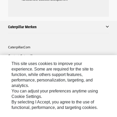
Caterpillar Merken
Caterpillar.com
Contact Caterpillar
This site uses cookies to improve your
Mijn Marketingvoorkeuren
experience. Some are required for the site to
Site Map
function, while others support features,
performance, personalization, targeting, and
Cookie Settings
analytics.
Legal
You can adjust your preferences anytime using
Cookie Settings.
Privacy
By selecting I Accept, you agree to the use of
functional, performance, and targeting cookies.
Europe-Dutch
© 2026 Caterpillar. Alle rechten voorbehouden.