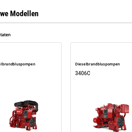
we Modellen
ltaten
elbrandbluspompen
Dieselbrandbluspompen
3406C