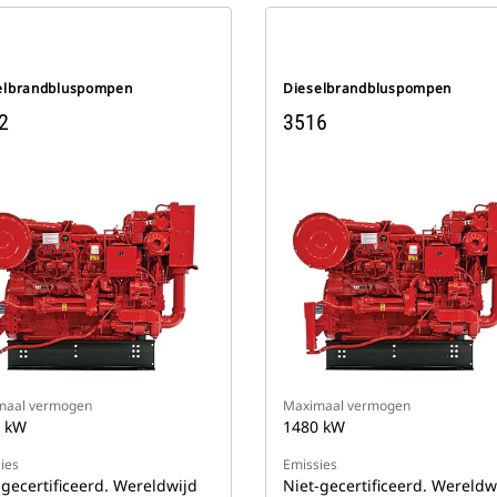
elbrandbluspompen
Dieselbrandbluspompen
2
3516
maal vermogen
Maximaal vermogen
 kW
1480 kW
ies
Emissies
-gecertificeerd. Wereldwijd
Niet-gecertificeerd. Wereldw