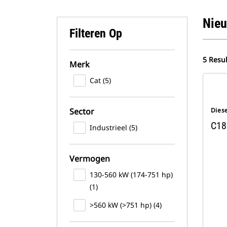
Nieu
Filteren Op
5 Resu
Merk
Cat (5)
Sector
Dies
C18
Industrieel (5)
Vermogen
130-560 kW (174-751 hp)
(1)
>560 kW (>751 hp) (4)