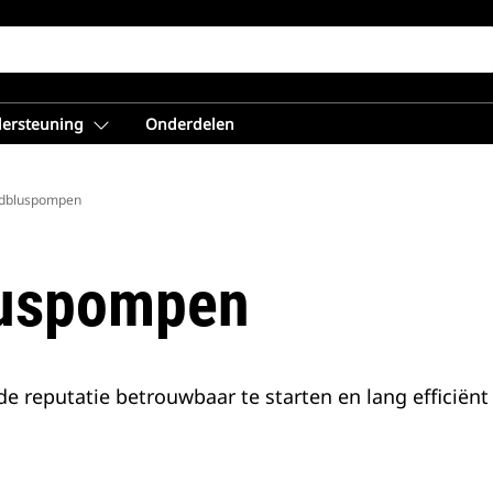
dersteuning
Onderdelen
ndbluspompen
luspompen
eputatie betrouwbaar te starten en lang efficiënt 