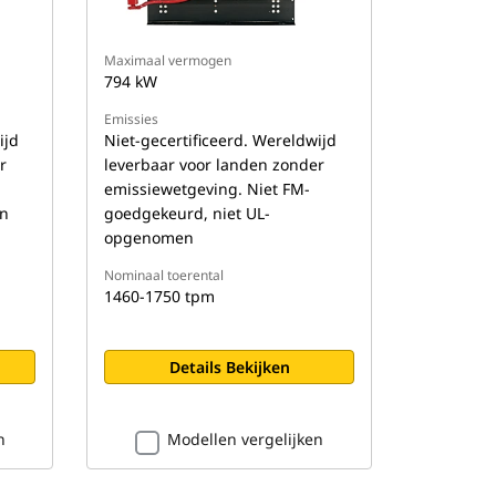
Maximaal vermogen
794 kW
Emissies
ijd
Niet-gecertificeerd. Wereldwijd
r
leverbaar voor landen zonder
emissiewetgeving. Niet FM-
n
goedgekeurd, niet UL-
opgenomen
Nominaal toerental
1460-1750 tpm
Details Bekijken
n
Modellen vergelijken