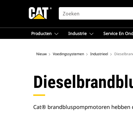
SEARCH
Producten
Industrie
Service En On
Nieuw
Voedingssystemen
Industrieel
Dieselbra
Dieselbrandb
Cat® brandbluspompmotoren hebben de r