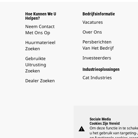
Hoe Kunnen We U
Bedrijfsinformatie
Helpen?
Vacatures
Neem Contact
Over Ons
Met Ons Op
Persberichten
Huurmaterieel
Van Het Bedrijf
Zoeken
Investeerders
Gebruikte
Uitrusting
Industrieoplossingen
Zoeken
Cat Industries
Dealer Zoeken
Sociale Media
Cookies Zijn Vereist
warning
Om deze functie in te schak
u het gebruik van targeting-,
en functionele cookies acce