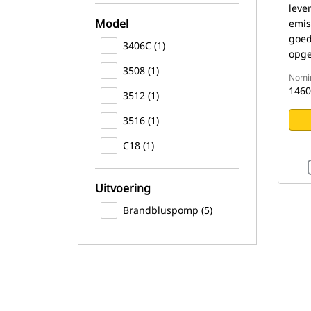
leve
Model
emis
goed
3406C (1)
opg
3508 (1)
Nomin
1460
3512 (1)
3516 (1)
C18 (1)
Uitvoering
Brandbluspomp (5)