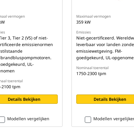
maal vermogen
Maximaal vermogen
kW
359 kW
ies
Emissies
ier 3, Tier 2 (VS) of niet-
Niet-gecertificeerd. Wereldw
rtificeerde emissienormen
leverbaar voor landen zonde
 stilstaande
emissiewetgeving. FM-
dbrandbluspompmotoren.
goedgekeurd, UL-opgenome
oedgekeurd, UL-
Nominaal toerental
enomen
1750-2300 tpm
aal toerental
-2100 tpm
Details Bekijken
Details Bekijken
Modellen vergelijken
Modellen vergelijke