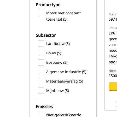
Producttype
Motor met constant
Maxi
toerental (5)
597 
Emiss
EPA T
Subsector
gece
Landbouw (5)
voor
noo
Bouw (5)
FM-g
opg
Bosbouw (5)
Nomin
Algemene industrie (5)
1500
Materiaaloverslag (5)
Mijnbouw (5)
Emissies
Niet-gecertificeerde