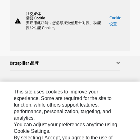
社交媒体
Cookie
需要 Cookie
warning
要启用此功能，您必须接受使用针对性、功能
设置
性和性能 Cookie。
Caterpillar 品牌
Caterpillar.com
This site uses cookies to improve your
联系 Caterpillar
experience. Some are required for the site to
function, while others support features,
站点地图
performance, personalization, targeting, and
analytics.
Cookie Settings
You can adjust your preferences anytime using
法律
Cookie Settings.
By selecting I Accept, you agree to the use of
隐私