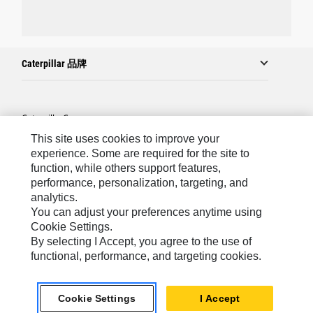
Caterpillar 品牌
Caterpillar.com
This site uses cookies to improve your
联系 Caterpillar
experience. Some are required for the site to
站点地图
function, while others support features,
performance, personalization, targeting, and
Cookie Settings
analytics.
法律
You can adjust your preferences anytime using
Cookie Settings.
隐私
By selecting I Accept, you agree to the use of
functional, performance, and targeting cookies.
Asia-Chinese
© 2026 Caterpillar. 保留所有权利.
Cookie Settings
I Accept