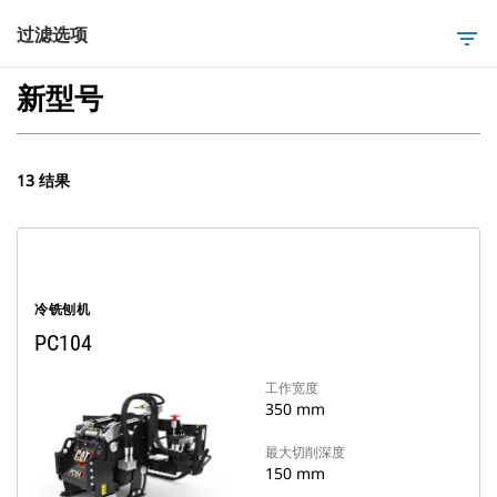
过滤选项
filter_list
新型号
13 结果
冷铣刨机
PC104
工作宽度
350 mm
最大切削深度
150 mm