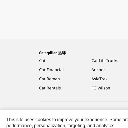
Caterpillar 品牌
Cat
Cat Lift Trucks
Cat Financial
Anchor
Cat Reman
AsiaTrak
Cat Rentals
FG Wilson
Caterpillar.com
联系 Caterpillar
站点地图
Cookie 
This site uses cookies to improve your experience. Some are r
performance, personalization, targeting, and analytics.