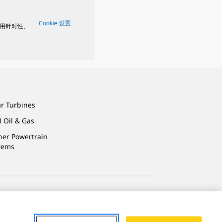
Cookie 设置
用针对性、
ar Turbines
 Oil & Gas
ner Powertrain
tems