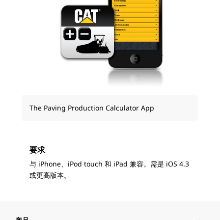
The Paving Production Calculator App
要求
与 iPhone、iPod touch 和 iPad 兼容。需是 iOS 4.3
或更高版本。