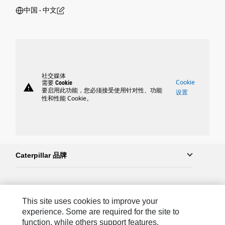
中国 ‧ 中文
社交媒体
Cookie
需要 Cookie
warning
要启用此功能，您必须接受使用针对性、功能
设置
性和性能 Cookie。
Caterpillar 品牌
Caterpillar.com
This site uses cookies to improve your
联系 Caterpillar
experience. Some are required for the site to
function, while others support features,