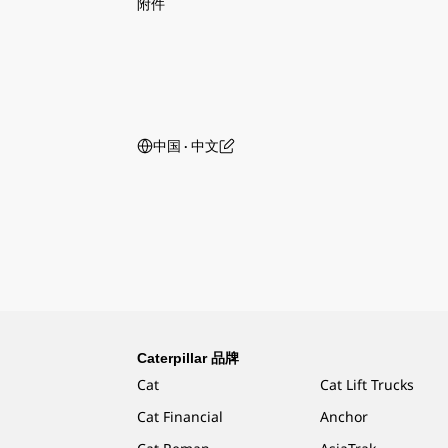
附件
中国 ‧ 中文
Caterpillar 品牌
Cat
Cat Lift Trucks
Cat Financial
Anchor